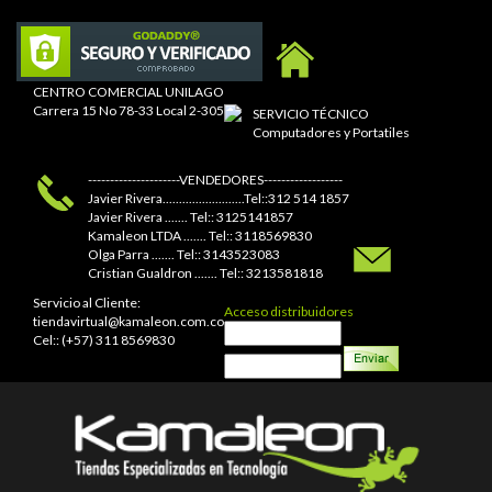
CENTRO COMERCIAL UNILAGO
Carrera 15 No 78-33 Local 2-305
SERVICIO TÉCNICO
Computadores y Portatiles
---------------------VENDEDORES------------------
Javier Rivera.........................Tel::312 514 1857
Javier Rivera ....... Tel:: 3125141857
Kamaleon LTDA ....... Tel:: 3118569830
Olga Parra ....... Tel:: 3143523083
Cristian Gualdron ....... Tel:: 3213581818
Servicio al Cliente:
Acceso distribuidores
tiendavirtual@kamaleon.com.co
Cel:: (+57) 311 8569830