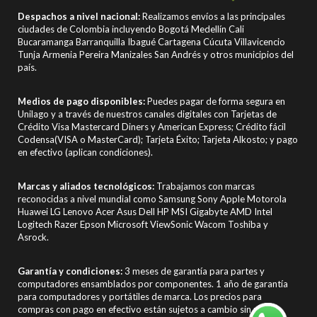
Despachos a nivel nacional:
Realizamos envíos a las principales
ciudades de Colombia incluyendo Bogotá Medellín Cali
Bucaramanga Barranquilla Ibagué Cartagena Cúcuta Villavicencio
Tunja Armenia Pereira Manizales San Andrés y otros municipios del
país.
Medios de pago disponibles:
Puedes pagar de forma segura en
Unilago y a través de nuestros canales digitales con Tarjetas de
Crédito Visa Mastercard Diners y American Express; Crédito fácil
Codensa(VISA o MasterCard); Tarjeta Éxito; Tarjeta Alkosto; y pago
en efectivo (aplican condiciones).
Marcas y aliados tecnológicos:
Trabajamos con marcas
reconocidas a nivel mundial como Samsung Sony Apple Motorola
Huawei LG Lenovo Acer Asus Dell HP MSI Gigabyte AMD Intel
Logitech Razer Epson Microsoft ViewSonic Wacom Toshiba y
Asrock.
Garantía y condiciones:
3 meses de garantía para partes y
computadores ensamblados por componentes. 1 año de garantía
para computadores y portátiles de marca. Los precios para
compras con pago en efectivo están sujetos a cambio sin previo